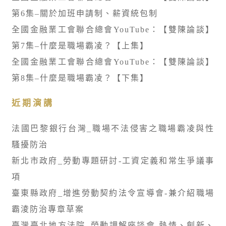
第6集–關於加班申請制、薪資統包制
全國金融業工會聯合總會YouTube：【雙陳論談】
第7集–什麼是職場霸凌？【上集】
全國金融業工會聯合總會YouTube：【雙陳論談】
第8集–什麼是職場霸凌？【下集】
近期演講
法國巴黎銀行台灣_職場不法侵害之職場霸凌與性
騷擾防治
新北市政府_勞動專題研討-工資定義和常生爭議事
項
臺東縣政府_增進勞動契約法令宣導會-兼介紹職場
霸淩防治專章草案
臺灣臺北地方法院_勞動調解座談會-熱情、創新、