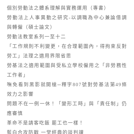
個別勞動法之體系理解與實務運用（專書）
勞動法上人事異動之研究-以調職為中心兼論借調
與轉僱（碩士論文）
勞動法教室系列一至十二
「工作規則不利變更，在合理範圍內，得拘束反對
勞工」法理之適用界限省思
勞基法之適用範圍與受私立學校僱用之「非勞務性
工作者」
嘸免看到黑影就開槍─釋字807號對勞基法第49條
效力之影響
問題不在一例一休！「變形工時」與「責任制」仍
應審慎
革命不是請客吃飯 罷工也一樣！
藍白合攻防戰 一堂經典的談判課